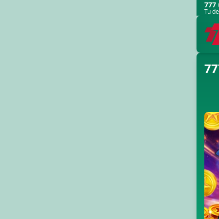
777 
Tu de
77